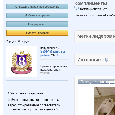
Комплименты
Отправить приватное сообщение
Комплиментов нет.
Вы не авторизованы! Чтоб
Добавить в друзья
Игнорировать
Сделать подарок
Метки лидеров
Городской форум
популярность:
33448 место
рейтинг
724
?
Интервью
Привилегированный
пользователь
8
уровня
Последние
фотогра
Статистика портрета:
сейчас просматривают портрет - 0
зарегистрированные пользователи
посетившие портрет за 7 дней - 0