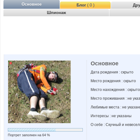
Основное
Блог
( 0 )
Др
Шпионаж
Основное
Дата рождения : скрыто
Место рождения : скрыто
Место нахождения : скрыто
Место проживания : не ука
Любимые места : не указа
Интересы : не указаны
О себе : Скучный и невесел
Портрет заполнен на 64 %