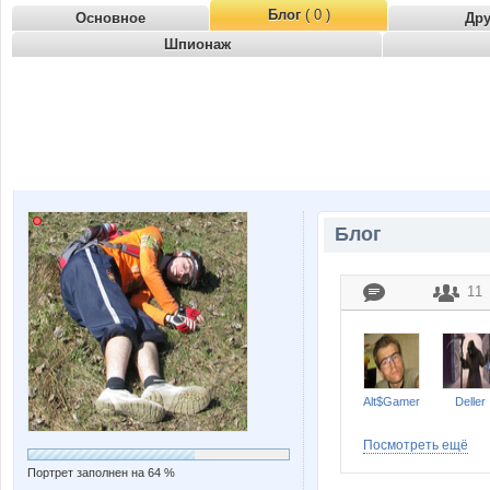
Блог
( 0 )
Основное
Др
Шпионаж
Блог
11
Alt$Gamer
Deller
Посмотреть ещё
Портрет заполнен на 64 %