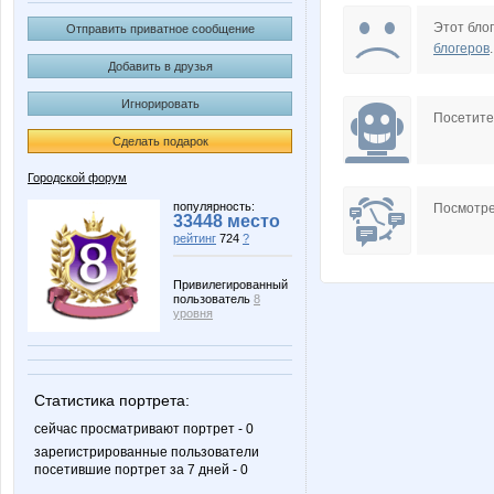
Xuha
stran-ni
Этот блог
Отправить приватное сообщение
блогеров
.
Добавить в друзья
Игнорировать
Посетит
Сделать подарок
Городской форум
популярность:
Посмотре
33448 место
рейтинг
724
?
Привилегированный
пользователь
8
уровня
Статистика портрета:
сейчас просматривают портрет - 0
зарегистрированные пользователи
посетившие портрет за 7 дней - 0